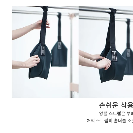
손쉬운 착용
양털 스트랩은 부
해먹 스트랩의 홀더를 조절