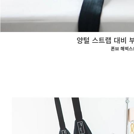
양털 스트랩 대비 부
폰브 해먹스