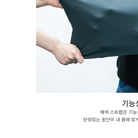
기능
해먹 스트랩은 기능
​탄성있는 원단이 내 몸에 맞