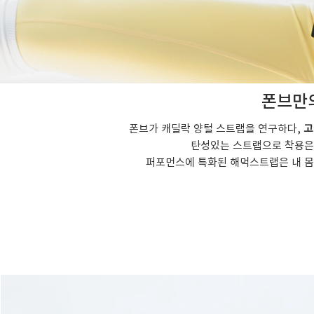
폰브만
폰브가 캐딜락 양털 스트랩을 연구하다,
고
탄성있는 스트랩으로 착용은 
​퍼포먼스에 특화된 해먹스트랩은 내 몸